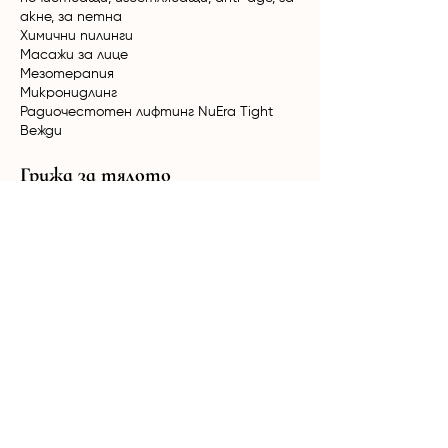
акне, за петна
Химични пилинги
Масажи за лице
Мезотерапия
Микронидлинг
Радиочестотен лифтинг NuEra Tight
Вежди
Грижа за тялото
Класически и релаксиращи масажи
Вакуумно-ролков масаж
HimFu
Биостимулация Ultratone
Радиочестотен лифтинг NuEra Tight
Мезотерапия
Кола Маска за мъже и жени
Терапии за коса
Лазерна епилация
Александритен + Nd:YAG лазер Candela
GentleMax Pro Plus
Диоден лазер Elysion Pro