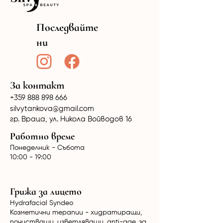
Последвайте
ни
За контакт
+359 888 898 666
silvytankova@gmail.com
гр. Враца, ул. Никола Войводов 16
Работно време
Понеделник - Събота
10:00 - 19:00
Грижа за лицето
Hydrafacial Syndeo
Козметични терапии - хидратиращи,
почистващи, изветляващи, anti-age, за