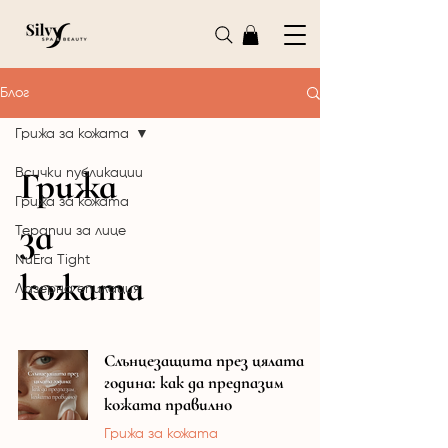
Блог
Грижа за кожата
Грижа
Всички публикации
Грижа за кожата
за
Терапии за лице
NuEra Tight
кожата
Лазерна епилация
Слънцезащита през цялата
година: как да предпазим
кожата правилно
Грижа за кожата