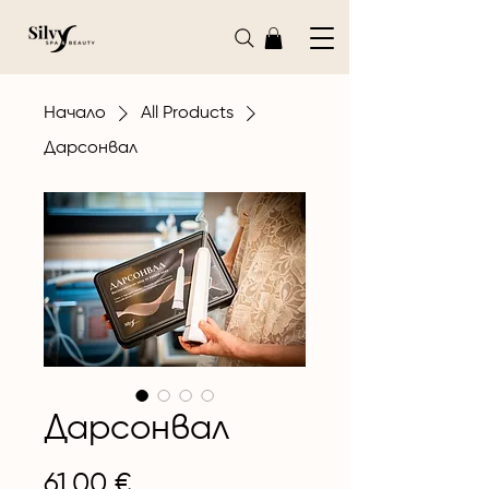
Начало
All Products
Дарсонвал
Дарсонвал
Цена
61,00 €