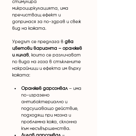
стимулира 
микроциркулацията, има 
пречистващ ефект и 
допринася за по-здрав и свеж 
вид на кожата.
Уредът се предлага в 
два 
цветови варианта – оранжев 
и лилав
, които се различават 
по вида на газа в стъклените 
накрайници и ефекта им върху 
кожата:
Оранжев дарсонвал
 – има 
по-изразено 
антибактериално и 
подсушаващо действие, 
подходящ при мазна и 
проблемна кожа, склонна 
към несъвършенства.
Лилав дарсонвал
 – 