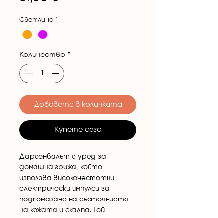
Светлина
*
Количество
*
Добавете в количката
Купете сега
Дарсонвалът е уред за 
домашна грижа, който 
използва високочестотни 
електрически импулси за 
подпомагане на състоянието 
на кожата и скалпа. Той 