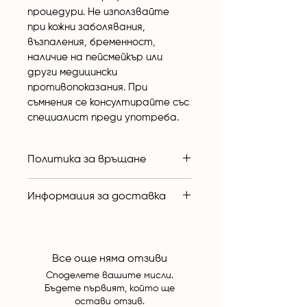
процедури. Не използвайте 
при кожни заболявания, 
възпаления, бременност, 
наличие на пейсмейкър или 
други медицински 
противопоказания. При 
съмнения се консултирайте със 
специалист преди употреба.
Политика за връщане
Съгласно действащото 
Информация за доставка
законодателство, уреди за 
лична хигиена 
не подлежат 
Доставките се извършват с 
на връщане
, ако са 
куриер на територията на 
разпечатани или използвани. 
България. Срокът за 
Все още няма отзиви
Връщане е възможно 
доставка е 
1–3 работни дни
Споделете вашите мисли.
единствено при фабричен 
след потвърждение на 
Бъдете първият, който ще
дефект или при получаване 
остави отзив.
поръчката. След изпращане 