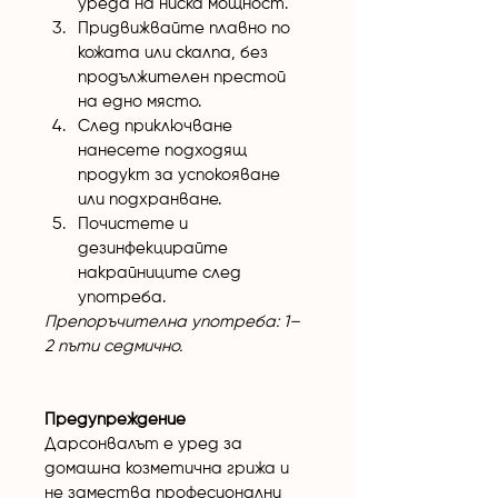
уреда на ниска мощност.
Придвижвайте плавно по 
кожата или скалпа, без 
продължителен престой 
на едно място.
След приключване 
нанесете подходящ 
продукт за успокояване 
или подхранване.
Почистете и 
дезинфекцирайте 
накрайниците след 
употреба.
Препоръчителна употреба: 1–
2 пъти седмично.
Предупреждение
Дарсонвалът е уред за 
домашна козметична грижа и 
не замества професионални 