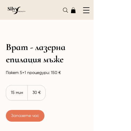
Врат - лазерна
епилация мъже
Пакет 5+1 процедури: 150 €
30
евро
15 мин
1
30 €
5
м
и
н
Запазете час