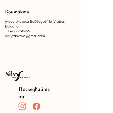
Контакти
улица „Никола Войводов“ 16, Vratsa,
Bulgaria
+359888898666
silviytankova@gmail.com
Последвайте
ни