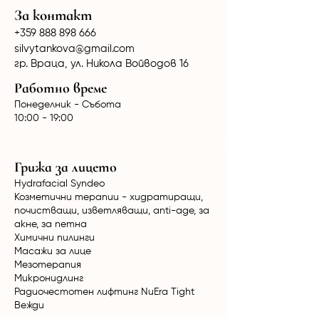
За контакт
+359 888 898 666
silvytankova@gmail.com
гр. Враца, ул. Никола Войводов 16
Работно време
Понеделник - Събота
10:00 - 19:00
Грижа за лицето
Hydrafacial Syndeo
Козметични терапии - хидратиращи,
почистващи, изветляващи, anti-age, за
акне, за петна
Химични пилинги
Масажи за лице
Мезотерапия
Микронидлинг
Радиочестотен лифтинг NuEra Tight
Вежди