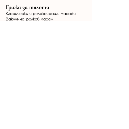
Грижа за тялото
Класически и релаксиращи масажи
Вакуумно-ролков масаж
HimFu
Биостимулация Ultratone
Радиочестотен лифтинг NuEra Tight
Мезотерапия
Кола Маска за мъже и жени
Терапии за коса
Лазерна епилация
Александритен + Nd:YAG лазер Candela
GentleMax Pro Plus
Диоден лазер Elysion Pro
Продукти
Mesoestetic
Yon-Ka
Phytomer
Дермаролер
Дарсонвал