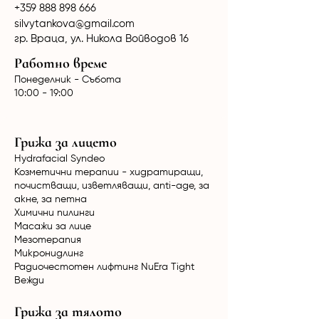
+359 888 898 666
silvytankova@gmail.com
гр. Враца, ул. Никола Войводов 16
Работно време
Понеделник - Събота
10:00 - 19:00
Грижа за лицето
Hydrafacial Syndeo
Козметични терапии - хидратиращи,
почистващи, изветляващи, anti-age, за
акне, за петна
Химични пилинги
Масажи за лице
Мезотерапия
Микронидлинг
Радиочестотен лифтинг NuEra Tight
Вежди
Грижа за тялото