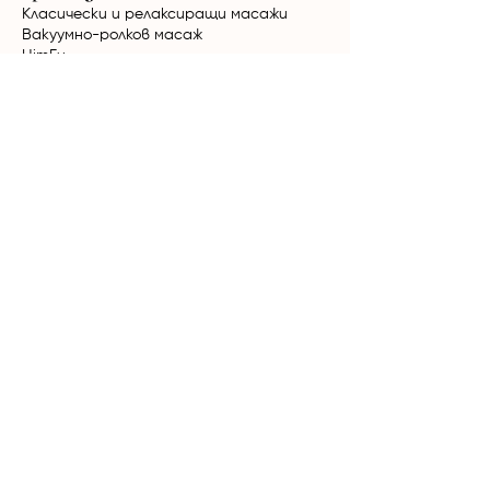
Класически и релаксиращи масажи
Вакуумно-ролков масаж
HimFu
Биостимулация Ultratone
Радиочестотен лифтинг NuEra Tight
Мезотерапия
Кола Маска за мъже и жени
Терапии за коса
Лазерна епилация
Александритен + Nd:YAG лазер Candela
GentleMax Pro Plus
Диоден лазер Elysion Pro
Продукти
Mesoestetic
Yon-Ka
Phytomer
Дермаролер
Дарсонвал
Ултразвукова шпатула