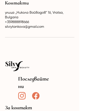
Контакти
улица „Никола Войводов“ 16, Vratsa,
Bulgaria
+359888898666
silviytankova@gmail.com
Последвайте
ни
За контакт