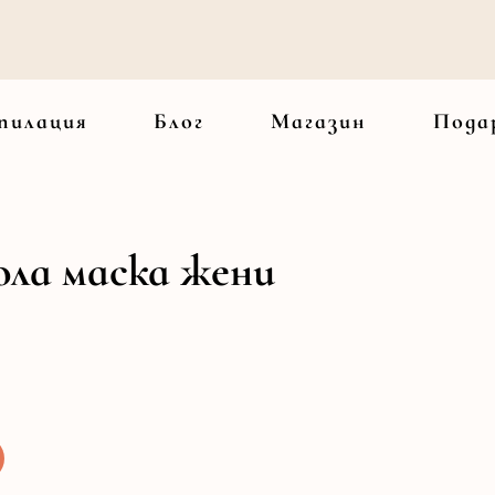
пилация
Блог
Магазин
Пода
кола маска жени