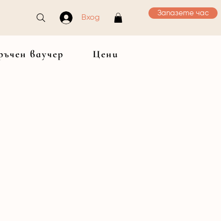
Запазете час
Вход
ръчен ваучер
Цени