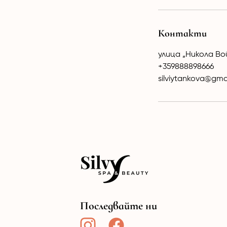
Контакти
улица „Никола Вой
+359888898666
silviytankova@gma
Последвайте ни