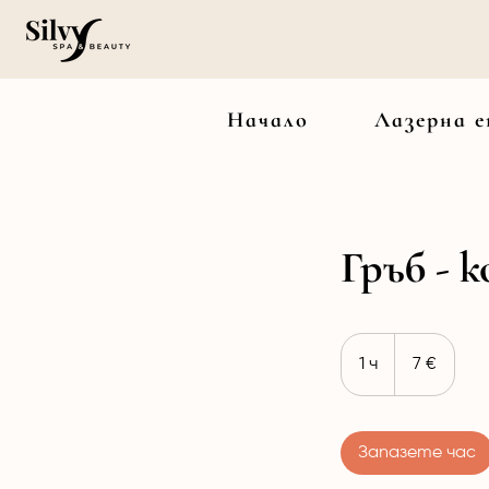
Начало
Лазерна е
Гръб - 
7
евро
1 ч
1
7 €
Запазете час