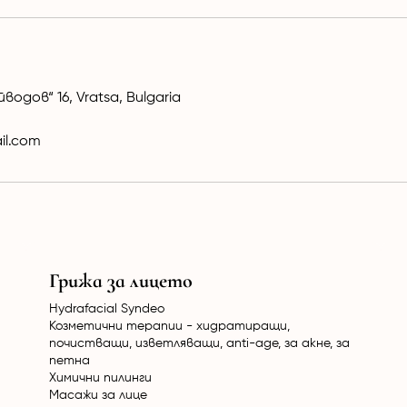
водов“ 16, Vratsa, Bulgaria
il.com
Грижа за лицето
Hydrafacial Syndeo
Козметични терапии - хидратиращи,
почистващи, изветляващи, anti-age, за акне, за
петна
Химични пилинги
Масажи за лице