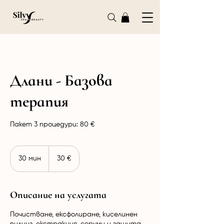
Длани - Базова
терапия
Пакет 3 процедури: 80 €
30
евро
30 мин
3
30 €
0
м
и
Описание на услугата
н
Почистване, ексфолиране, киселинен