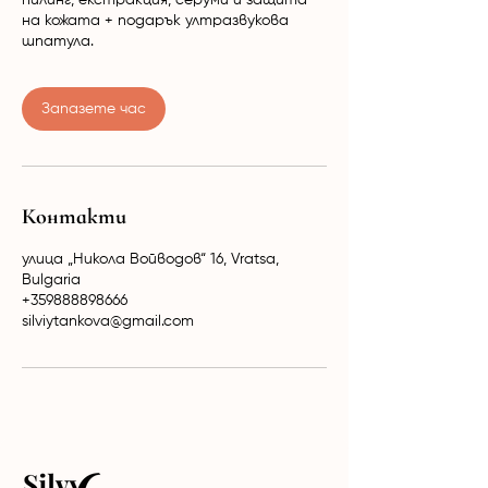
пилинг, екстракция, серуми и защита
на кожата + подарък ултразвукова
шпатула.
Запазете час
Контакти
улица „Никола Войводов“ 16, Vratsa,
Bulgaria
+359888898666
silviytankova@gmail.com