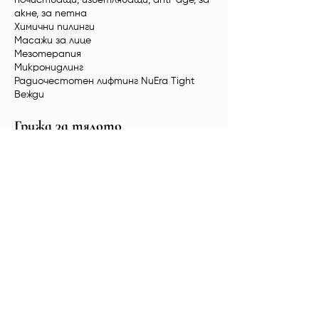
почистващи, изветляващи, anti-age, за
акне, за петна
Химични пилинги
Масажи за лице
Мезотерапия
Микронидлинг
Радиочестотен лифтинг NuEra Tight
Вежди
Грижа за тялото
Класически и релаксиращи масажи
Вакуумно-ролков масаж
HimFu
Биостимулация Ultratone
Радиочестотен лифтинг NuEra Tight
Мезотерапия
Кола Маска за мъже и жени
Терапии за коса
Лазерна епилация
Александритен + Nd:YAG лазер Candela
GentleMax Pro Plus
Диоден лазер Elysion Pro