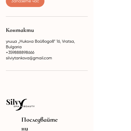
Запазете час
Контакти
улица „Никола Войводов“ 16, Vratsa,
Bulgaria
+359888898666
silviytankova@gmail.com
Последвайте
ни