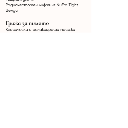
Радиочестотен лифтинг NuEra Tight
Вежди
Грижа за тялото
Класически и релаксиращи масажи
Вакуумно-ролков масаж
HimFu
Биостимулация Ultratone
Радиочестотен лифтинг NuEra Tight
Мезотерапия
Кола Маска за мъже и жени
Терапии за коса
Лазерна епилация
Александритен + Nd:YAG лазер Candela
GentleMax Pro Plus
Диоден лазер Elysion Pro
Продукти
Mesoestetic
Yon-Ka