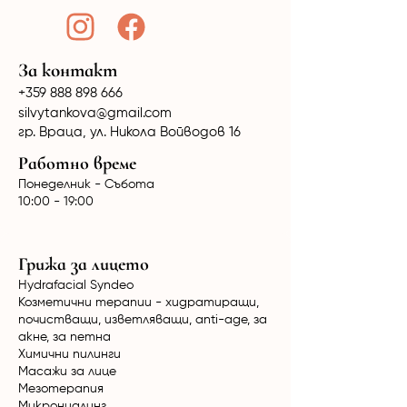
За контакт
+359 888 898 666
silvytankova@gmail.com
гр. Враца, ул. Никола Войводов 16
Работно време
Понеделник - Събота
10:00 - 19:00
Грижа за лицето
Hydrafacial Syndeo
Козметични терапии - хидратиращи,
почистващи, изветляващи, anti-age, за
акне, за петна
Химични пилинги
Масажи за лице
Мезотерапия
Микронидлинг