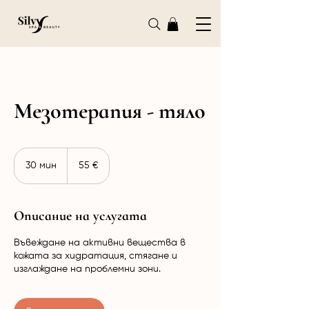
Мезотерапия - тяло
55
евро
30 мин
3
55 €
0
м
и
Описание на услугата
н
Въвеждане на активни вещества в
кожата за хидратация, стягане и
изглаждане на проблемни зони.