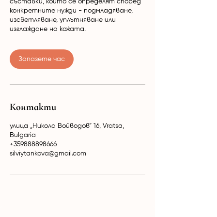
съставки, които се определят според
конкретните нужди - подмладяване,
изсветляване, уплътняване или
изглаждане на кожата.
Запазете час
Контакти
улица „Никола Войводов“ 16, Vratsa,
Bulgaria
+359888898666
silviytankova@gmail.com