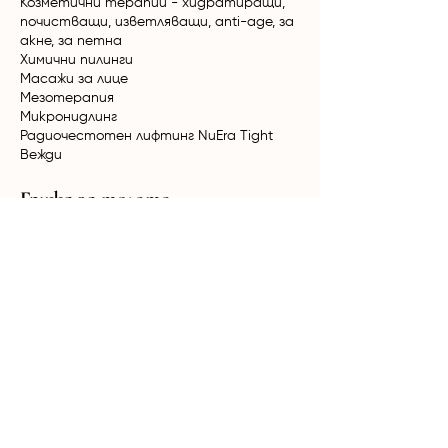
Козметични терапии - хидратиращи,
почистващи, изветляващи, anti-age, за
акне, за петна
Химични пилинги
Масажи за лице
Мезотерапия
Микронидлинг
Радиочестотен лифтинг NuEra Tight
Вежди
Грижа за тялото
Класически и релаксиращи масажи
Вакуумно-ролков масаж
HimFu
Биостимулация Ultratone
Радиочестотен лифтинг NuEra Tight
Мезотерапия
Кола Маска за мъже и жени
Терапии за коса
Лазерна епилация
Александритен + Nd:YAG лазер Candela
GentleMax Pro Plus