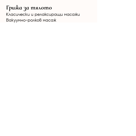
Грижа за тялото
Класически и релаксиращи масажи
Вакуумно-ролков масаж
HimFu
Биостимулация Ultratone
Радиочестотен лифтинг NuEra Tight
Мезотерапия
Кола Маска за мъже и жени
Терапии за коса
Лазерна епилация
Александритен + Nd:YAG лазер Candela
GentleMax Pro Plus
Диоден лазер Elysion Pro
Продукти
Mesoestetic
Yon-Ka
Phytomer
Дермаролер
Дарсонвал