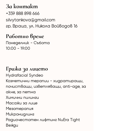
За контакт
+359 888 898 666
silvytankova@gmail.com
гр. Враца, ул. Никола Войводов 16
Работно време
Понеделник - Събота
10:00 - 19:00
Грижа за лицето
Hydrafacial Syndeo
Козметични терапии - хидратиращи,
почистващи, изветляващи, anti-age, за
акне, за петна
Химични пилинги
Масажи за лице
Мезотерапия
Микронидлинг
Радиочестотен лифтинг NuEra Tight
Вежди