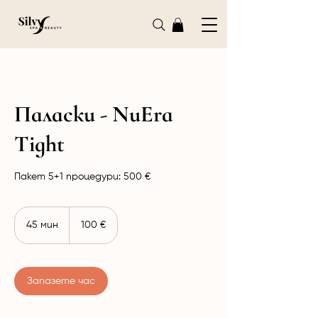
Паласки - NuEra
Tight
Пакет 5+1 процедури: 500 €
100
евро
45 мин
4
100 €
5
м
и
н
Запазете час