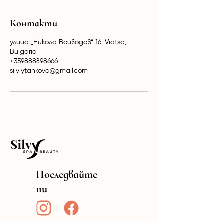
Контакти
улица „Никола Войводов“ 16, Vratsa,
Bulgaria
+359888898666
silviytankova@gmail.com
Последвайте
ни