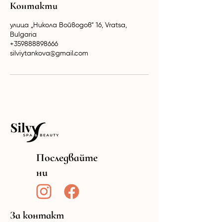
Контакти
улица „Никола Войводов“ 16, Vratsa,
Bulgaria
+359888898666
silviytankova@gmail.com
Последвайте
ни
За контакт