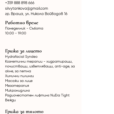
+359 888 898 666
silvytankova@gmail.com
гр. Враца, ул. Никола Войводов 16
Работно време
Понеделник - Събота
10:00 - 19:00
Грижа за лицето
Hydrafacial Syndeo
Козметични терапии - хидратиращи,
почистващи, изветляващи, anti-age, за
акне, за петна
Химични пилинги
Масажи за лице
Мезотерапия
Микронидлинг
Радиочестотен лифтинг NuEra Tight
Вежди
Грижа за тялото