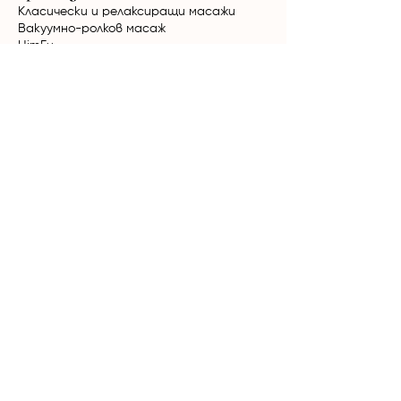
Класически и релаксиращи масажи
Вакуумно-ролков масаж
HimFu
Биостимулация Ultratone
Радиочестотен лифтинг NuEra Tight
Мезотерапия
Кола Маска за мъже и жени
Терапии за коса
Лазерна епилация
Александритен + Nd:YAG лазер Candela
GentleMax Pro Plus
Диоден лазер Elysion Pro
Продукти
Mesoestetic
Yon-Ka
Phytomer
Дермаролер
Дарсонвал
Ултразвукова шпатула