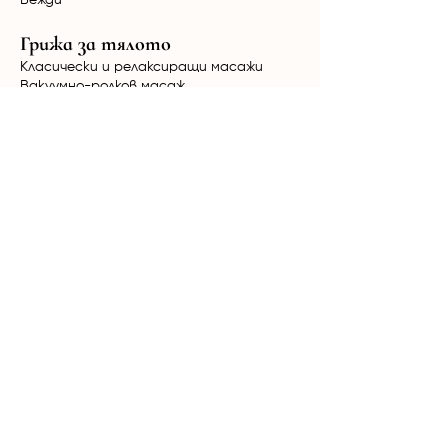
Вежди
Грижа за тялото
Класически и релаксиращи масажи
Вакуумно-ролков масаж
HimFu
Биостимулация Ultratone
Радиочестотен лифтинг NuEra Tight
Мезотерапия
Кола Маска за мъже и жени
Терапии за коса
Лазерна епилация
Александритен + Nd:YAG лазер Candela
GentleMax Pro Plus
Диоден лазер Elysion Pro
Продукти
Mesoestetic
Yon-Ka
Phytomer
Дермаролер