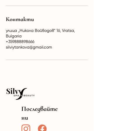
Контакти
улица „Никола Войводов“ 16, Vratsa,
Bulgaria
+359888898666
silviytankova@gmail.com
Последвайте
ни