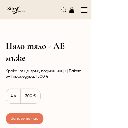
Цяло тяло - ЛЕ
мъже
Крака, ръце, гръб, подмишници | Пакет
5+1 процедури: 1500 €
300
евро
4 ч
4
300 €
ч
Запазете час