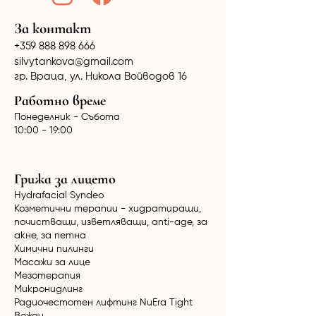
За контакт
+359 888 898 666
silvytankova@gmail.com
гр. Враца, ул. Никола Войводов 16
Работно време
Понеделник - Събота
10:00 - 19:00
Грижа за лицето
Hydrafacial Syndeo
Козметични терапии - хидратиращи,
почистващи, изветляващи, anti-age, за
акне, за петна
Химични пилинги
Масажи за лице
Мезотерапия
Микронидлинг
Радиочестотен лифтинг NuEra Tight